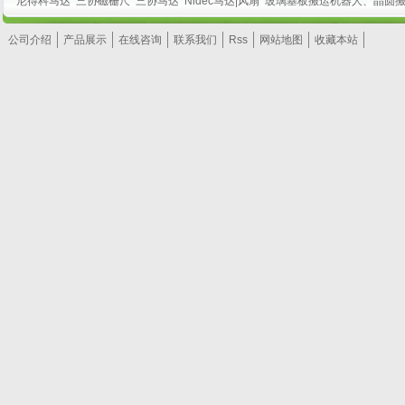
尼得科马达
三协磁栅尺
三协马达
Nidec马达|风扇
玻璃基板搬运机器人、晶圆
公司介绍
产品展示
在线咨询
联系我们
Rss
网站地图
收藏本站