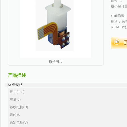
价格:
1
最小起订量
产品摘要:
用途： 家
REACH
原始图片
产品描述
标准规格
尺寸(mm)
重量(g)
卷线抵抗(Ω)
齿轮比
额定电压(V)