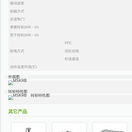
驱动波形
励磁方式
步进角(°)
摩擦转矩(mN・m)
掣子转矩(mN・m)
FPC
给电方式
丝杠拉线
针连接器
动作温度环境(℃)
外观图
转矩特性图
其它产品