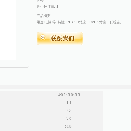
价格:
1
最小起订量:
1
产品摘要:
用途:电脑 等. 特性: REACH对应、RoHS对应、低噪音。
Φ6.5×5.6×5.5
1.4
40
3.0
矩形