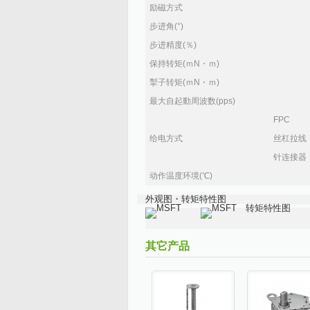
励磁方式
步进角(°)
步进精度(％)
保持转矩(ｍN・ｍ)
掣子转矩(ｍN・ｍ)
最大自起動周波数(pps)
FPC
给电方式
丝杠拉线
针连接器
动作温度环境(℃)
外观图・转矩特性图
其它产品