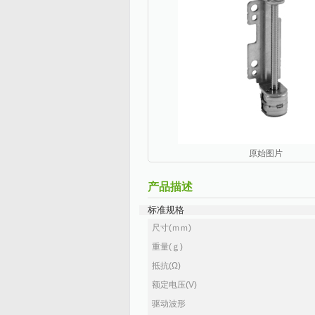
原始图片
产品描述
标准规格
尺寸(ｍｍ)
重量(ｇ)
抵抗(Ω)
额定电压(V)
驱动波形